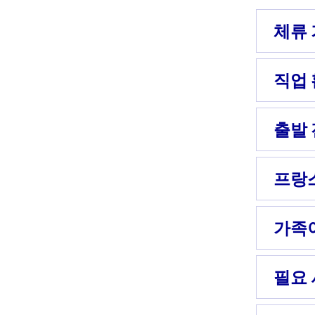
체류
직업 
출발 
프랑스
가족
필요