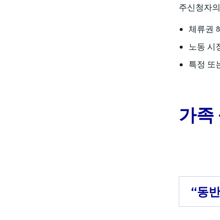
주신청자의 
체류권 
노동 시
특정 또
가족
“동반