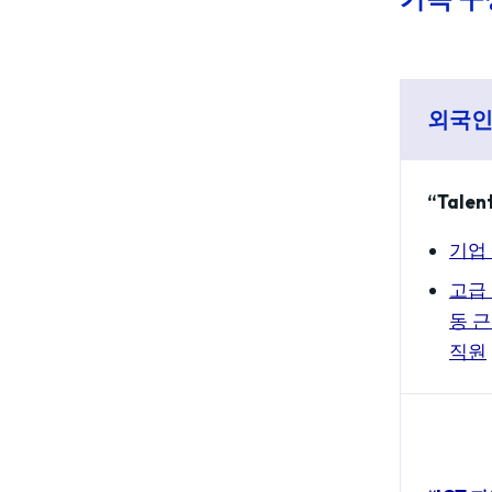
외국인
“Tale
기업
고급 
동 
직원