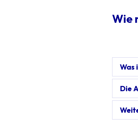
Wie 
Was i
Die 
Weit