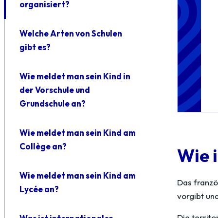
organisiert?
Welche Arten von Schulen
gibt es?
Wie meldet man sein Kind in
der Vorschule und
Grundschule an?
Wie meldet man sein Kind am
Collège an?
Wie 
Wie meldet man sein Kind am
Das franz
Lycée an?
vorgibt un
Die territo