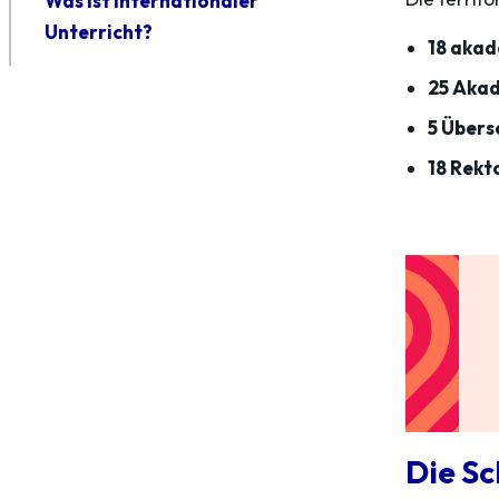
Was ist internationaler
Unterricht?
18 aka
25 Akad
5 Über
18 Rekt
Die Sc