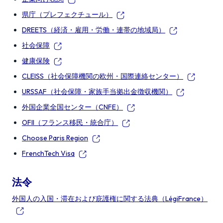
県庁（プレフェクチュール）
DREETS（経済・雇用・労働・連帯の地域局）
社会保障
健康保険
CLEISS（社会保障機関の欧州・国際連絡センター）
URSSAF（社会保障・家族手当拠出金徴収機関）
外国企業全国センター（CNFE）
OFII（フランス移民・統合庁）
Choose Paris Region
FrenchTech Visa
法令
外国人の入国・滞在および庇護権に関する法典（LégiFrance）