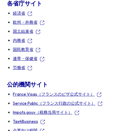
各省庁サイト
経済省
欧州・外務省
国土結束省
内務省
国民教育省
連帯・保健省
労働省
公的機関サイト
France Visas（フランスのビザ公式サイト）
Service Public（フランス行政の公式サイト）
Impots.gouv（税務当局サイト）
Tax4Business
企業向け税関