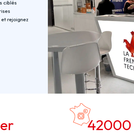
s ciblés
ises
 et rejoignez
er
42000