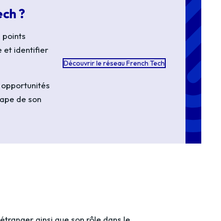
ech ?
 points
et identifier
Découvrir le réseau French Tech
 opportunités
tape de son
étranger ainsi que son rôle dans le