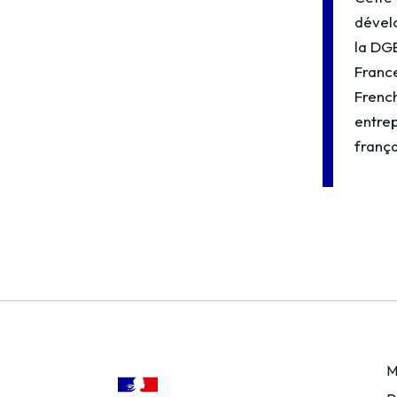
dévelo
la DGE
France
Frenc
entrep
frança
M