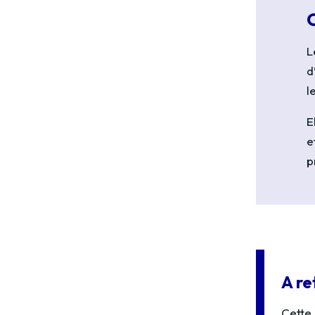
L
d
l
E
e
p
A re
Cette 