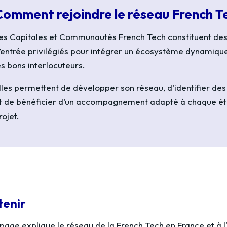
Comment rejoindre le réseau French T
es Capitales et Communautés French Tech constituent des
’entrée privilégiés pour intégrer un écosystème dynamique 
es bons interlocuteurs.
lles permettent de développer son réseau, d’identifier des
t de bénéficier d’un accompagnement adapté à chaque é
rojet.
tenir
page explique le réseau de la French Tech en France et à l'