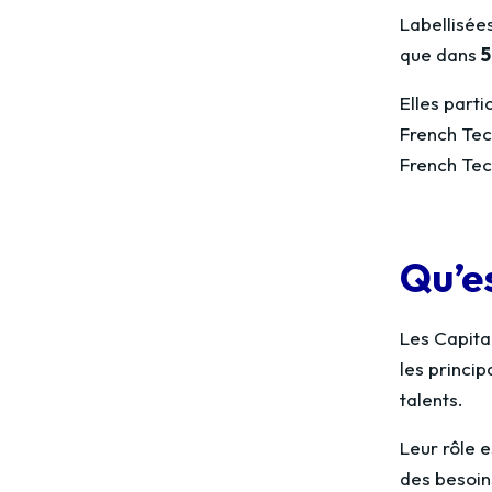
Labellisée
que dans
5
Elles part
French Tech
French Te
Qu’e
Les Capital
les princi
talents.
Leur rôle e
des besoin