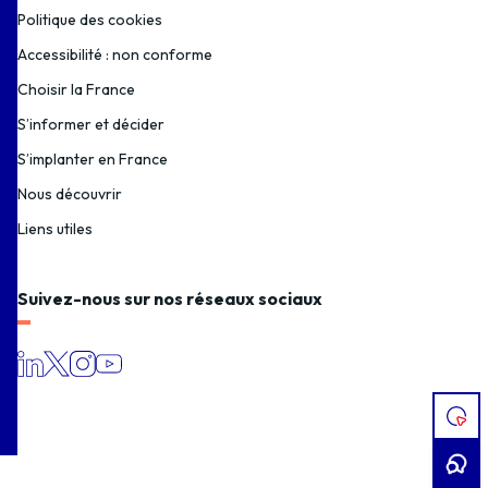
Politique des cookies
Accessibilité : non conforme
Choisir la France
S’informer et décider
S’implanter en France
Nous découvrir
Liens utiles
Suivez-nous sur nos réseaux sociaux
J’AI
UN
PRO